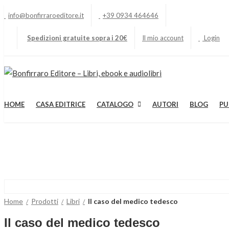
info@bonfirraroeditore.it
+39 0934 464646
Spedizioni gratuite sopra i 20€
Il mio account
Login
HOME
CASA EDITRICE
CATALOGO
AUTORI
BLOG
PU
Home
Prodotti
Libri
Il caso del medico tedesco
Il caso del medico tedesco