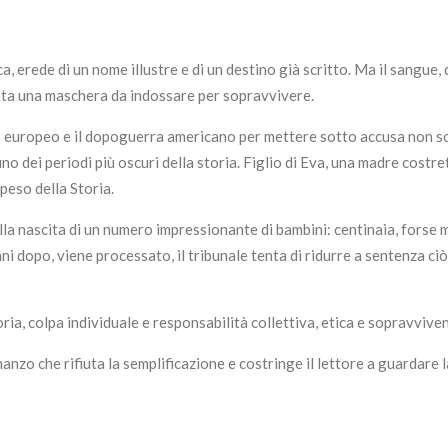
 erede di un nome illustre e di un destino già scritto. Ma il sangue,
venta una maschera da indossare per sopravvivere.
europeo e il dopoguerra americano per mettere sotto accusa non solo
no dei periodi più oscuri della storia. Figlio di Eva, una madre costr
peso della Storia.
lla nascita di un numero impressionante di bambini: centinaia, forse m
opo, viene processato, il tribunale tenta di ridurre a sentenza ciò 
oria, colpa individuale e responsabilità collettiva, etica e sopravviv
zo che rifiuta la semplificazione e costringe il lettore a guardare la