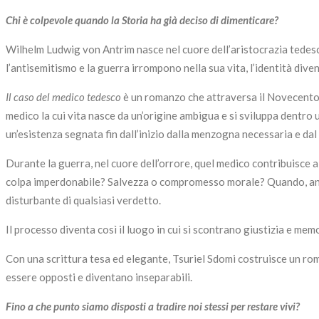
Chi è colpevole quando la Storia ha già deciso di dimenticare?
Wilhelm Ludwig von Antrim nasce nel cuore dell’aristocrazia tedesca,
l’antisemitismo e la guerra irrompono nella sua vita, l’identità di
Il caso del medico tedesco
è un romanzo che attraversa il Novecento 
medico la cui vita nasce da un’origine ambigua e si sviluppa dentro u
un’esistenza segnata fin dall’inizio dalla menzogna necessaria e dal 
Durante la guerra, nel cuore dell’orrore, quel medico contribuisce a
colpa imperdonabile? Salvezza o compromesso morale? Quando, anni d
disturbante di qualsiasi verdetto.
Il processo diventa così il luogo in cui si scontrano giustizia e mem
Con una scrittura tesa ed elegante, Tsuriel Sdomi costruisce un roman
essere opposti e diventano inseparabili.
Fino a che punto siamo disposti a tradire noi stessi per restare vivi?