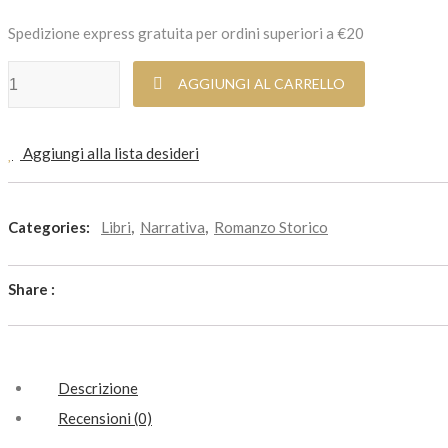
Spedizione express gratuita per ordini superiori a €20
Il caso del medico tedesco quantità
AGGIUNGI AL CARRELLO
Aggiungi alla lista desideri
Categories:
Libri
,
Narrativa
,
Romanzo Storico
Share :
Descrizione
Recensioni (0)