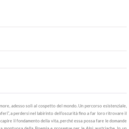
 amore, adesso soli al cospetto del mondo. Un percorso esistenziale,
”, a perdersi nel labirinto dell’oscurità fino a far loro ritrovare il
 capire il fondamento della vita, perché essa possa fare le domande
tena montuosa della Boemia e prosegue per le Alpi austriache. In un