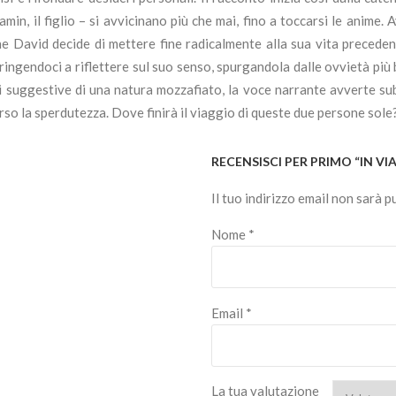
amin, il figlio – si avvicinano più che mai, fino a toccarsi le anime. 
 che David decide di mettere fine radicalmente alla sua vita preced
ringendoci a riflettere sul suo senso, spurgandola dalle ovvietà più b
ni suggestive di una natura mozzafiato, la voce narrante avverte subit
la sperdutezza. Dove finirà il viaggio di queste due persone sole? I
RECENSISCI PER PRIMO “IN V
Il tuo indirizzo email non sarà p
Nome
*
Email
*
La tua valutazione