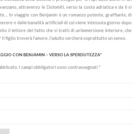
Avanzano, attraverso le Dolomiti, verso la costa adriatica e da lì si
ente… In viaggio con Benjamin è un romanzo potente, graffiante, di
ecere e dalle banalità artificiali di cui viene intessuta giorno dopo
o il lettore del fatto che si tratti di un’immersione interiore, che
l figlio troverà l’amore, l’adulto cercherà soprattutto un senso.
IAGGIO CON BENJAMIN – VERSO LA SPERDUTEZZA”
ubblicato.
I campi obbligatori sono contrassegnati
*