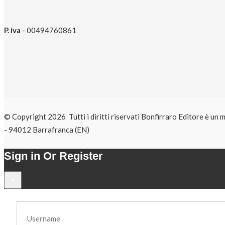
P. iva
- 00494760861
© Copyright 2026 Tutti i diritti riservati Bonfirraro Editore 
- 94012 Barrafranca (EN)
Sign in Or Register
×
Username