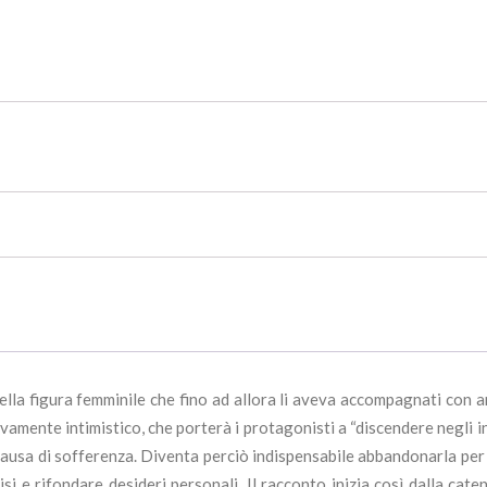
 della figura femminile che fino ad allora li aveva accompagnati con
ente intimistico, che porterà i protagonisti a “discendere negli inferi
 causa di sofferenza. Diventa perciò indispensabile abbandonarla per
isi e rifondare desideri personali. Il racconto inizia così dalla ca