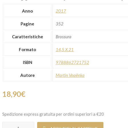
Anno
2017
Pagine
352
Caratteristiche
Brossura
Formato
14,5 X 21
ISBN
9788862721752
Autore
Martin Vopěnka
18,90
€
Spedizione express gratuita per ordini superiori a €20
In viaggio con Benjamin - verso la sperdutezza quantità