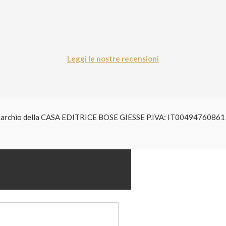
Leggi le nostre recensioni
è un marchio della CASA EDITRICE BOSE GIESSE P.IVA: IT004947608