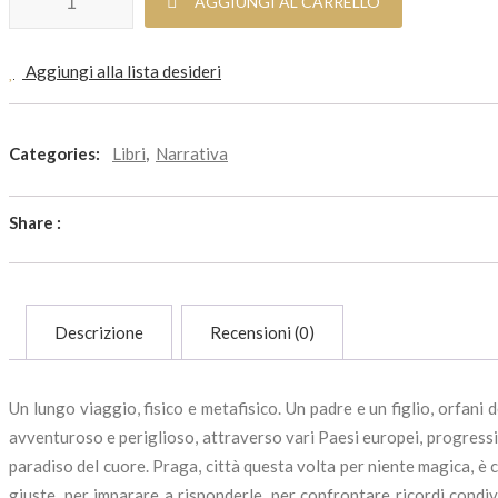
AGGIUNGI AL CARRELLO
Aggiungi alla lista desideri
Categories:
Libri
,
Narrativa
Share :
Descrizione
Recensioni (0)
Un lungo viaggio, fisico e metafisico. Un padre e un figlio, orfani
avventuroso e periglioso, attraverso vari Paesi europei, progressivam
paradiso del cuore. Praga, città questa volta per niente magica, è
giuste, per imparare a risponderle, per confrontare ricordi condiv