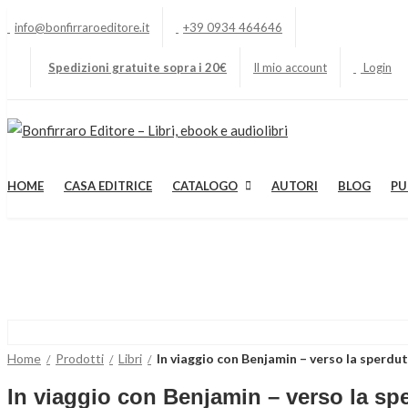
info@bonfirraroeditore.it
+39 0934 464646
Spedizioni gratuite sopra i 20€
Il mio account
Login
HOME
CASA EDITRICE
CATALOGO
AUTORI
BLOG
PU
Home
Prodotti
Libri
In viaggio con Benjamin – verso la sperdu
In viaggio con Benjamin – verso la sp