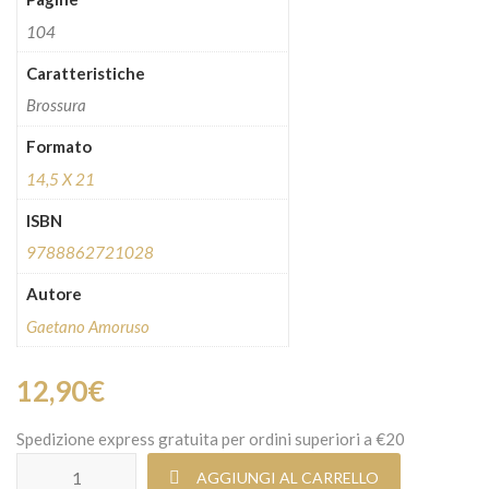
104
Caratteristiche
Brossura
Formato
14,5 X 21
ISBN
9788862721028
Autore
Gaetano Amoruso
12,90
€
Spedizione express gratuita per ordini superiori a €20
Lo scemo, il coccodrillo e l'Udinese quantità
AGGIUNGI AL CARRELLO