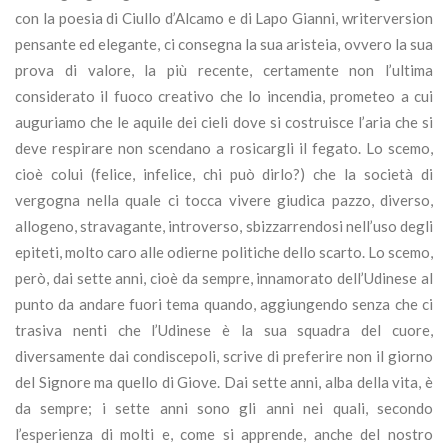
con la poesia di Ciullo d’Alcamo e di Lapo Gianni, writerversion
pensante ed elegante, ci consegna la sua aristeia, ovvero la sua
prova di valore, la più recente, certamente non l’ultima
considerato il fuoco creativo che lo incendia, prometeo a cui
auguriamo che le aquile dei cieli dove si costruisce l’aria che si
deve respirare non scendano a rosicargli il fegato. Lo scemo,
cioè colui (felice, infelice, chi può dirlo?) che la società di
vergogna nella quale ci tocca vivere giudica pazzo, diverso,
allogeno, stravagante, introverso, sbizzarrendosi nell’uso degli
epiteti, molto caro alle odierne politiche dello scarto. Lo scemo,
però, dai sette anni, cioè da sempre, innamorato dell’Udinese al
punto da andare fuori tema quando, aggiungendo senza che ci
trasiva nenti che l’Udinese è la sua squadra del cuore,
diversamente dai condiscepoli, scrive di preferire non il giorno
del Signore ma quello di Giove. Dai sette anni, alba della vita, è
da sempre; i sette anni sono gli anni nei quali, secondo
l’esperienza di molti e, come si apprende, anche del nostro