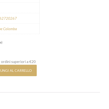
62720267
pe Colomba
e)
 ordini superiori a €20
UNGI AL CARRELLO