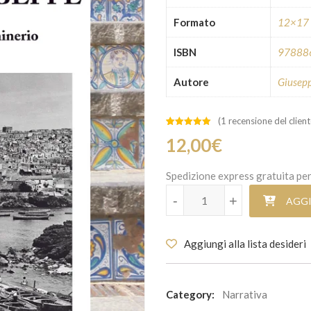
Formato
12×17
ISBN
97888
Autore
Giusep
(
1
recensione del client
Valutato
1
12,00
€
5.00
su 5
su base
di
recensioni
Spedizione express gratuita per
Mussolinia quantità
-
-
+
+
AGGI
Aggiungi alla lista desideri
Category:
Narrativa