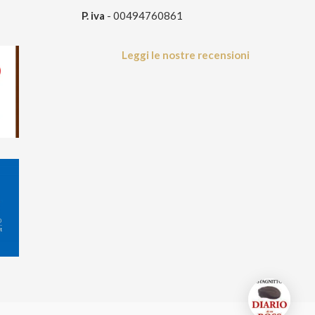
P. iva
- 00494760861
Leggi le nostre recensioni