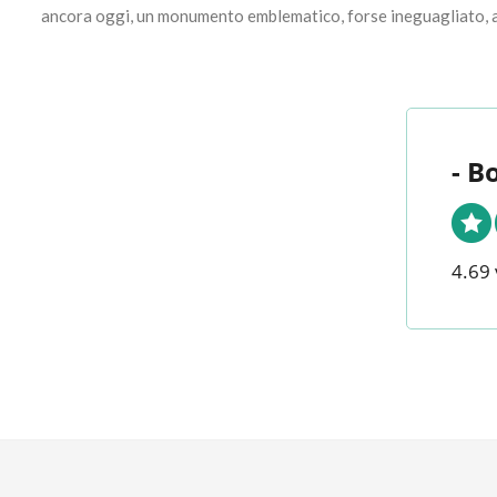
ancora oggi, un monumento emblematico, forse ineguagliato, ai m
- B
4.69 