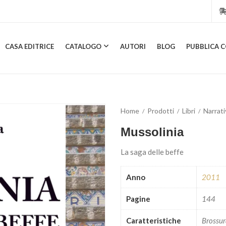
CASA EDITRICE
CATALOGO
AUTORI
BLOG
PUBBLICA C
CASA EDITRICE
CATALOGO
AUTORI
BLOG
PUBBL
Home
Prodotti
Libri
Narrati
Mussolinia
La saga delle beffe
Anno
2011
Pagine
144
Caratteristiche
Brossu