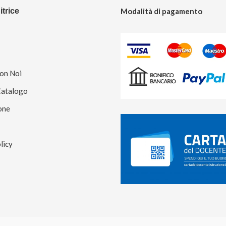
trice
Modalità di pagamento
Con Noi
Catalogo
one
licy