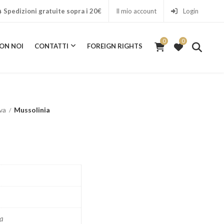
Spedizioni gratuite sopra i 20€
Il mio account
Login
0
0
ON NOI
CONTATTI
FOREIGN RIGHTS
0
ICA CON NOI
CONTATTI
FOREIGN RIGHTS
va
Mussolinia
ra