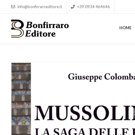
info@bonfirraroeditore.it
+39 0934 464646
HOME
HOME