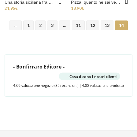
Una storia siciliana fra Ottocento e Novecento
Pizza, quanto ne sai veramente?
21,95
€
18,90
€
←
1
2
3
…
11
12
13
14
- Bonfirraro Editore -
Cosa dicono i nostri clienti
4.69 valutazione negozio
(85 recensioni)
|
4.88 valutazione prodotto