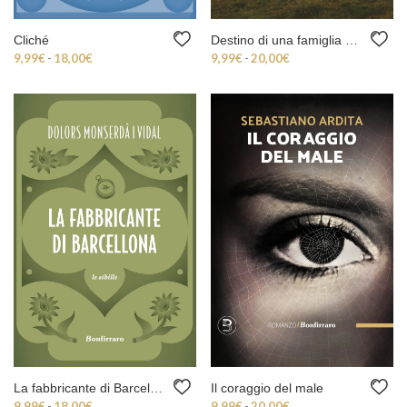
Cliché
Destino di una famiglia ucraina
Fascia di prezzo: da 9,99€ a 18,00€
Fascia di prezzo: da 9,
9,99
€
-
18,00
€
9,99
€
-
20,00
€
La fabbricante di Barcellona
Il coraggio del male
Fascia di prezzo: da 9,99€ a 18,00€
Fascia di prezzo: da 9,
9,99
€
-
18,00
€
9,99
€
-
20,00
€