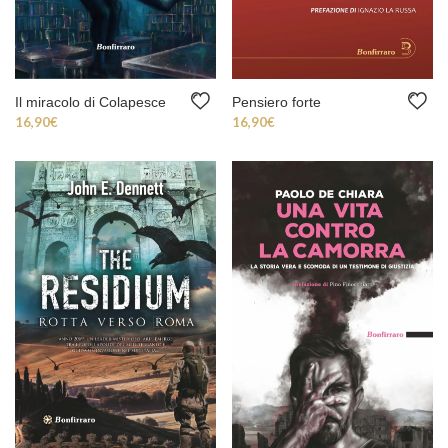
Il miracolo di Colapesce
Pensiero forte
16,90
€
16,90
€