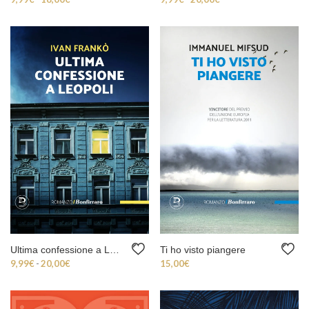
Ultima confessione a Leopoli
Ti ho visto piangere
Fascia di prezzo: da 9,99€ a 20,00€
9,99
€
-
20,00
€
15,00
€