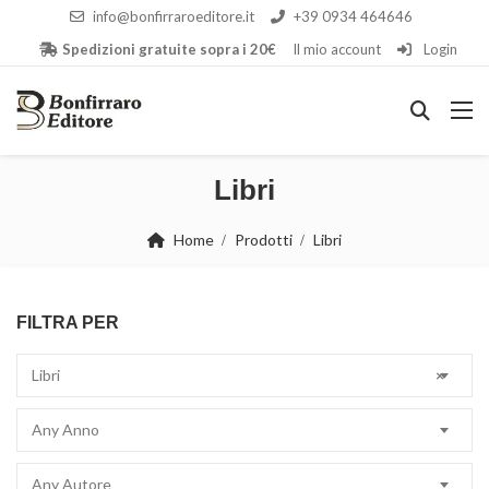
info@bonfirraroeditore.it
+39 0934 464646
Spedizioni gratuite sopra i 20€
Il mio account
Login
Libri
Home
Prodotti
Libri
FILTRA PER
Libri
×
Any Anno
Any Autore