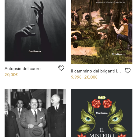
Autopsie del cuore
Il cammino dei briganti in Sicilia
20,00
€
Fascia di prezzo: da 9,
9,99
€
-
20,00
€