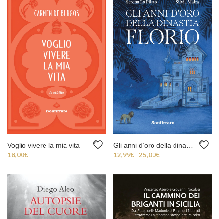
Voglio vivere la mia vita
Gli anni d’oro della dinastia Florio
Fascia di prezzo: da 
18,00
€
12,99
€
-
25,00
€