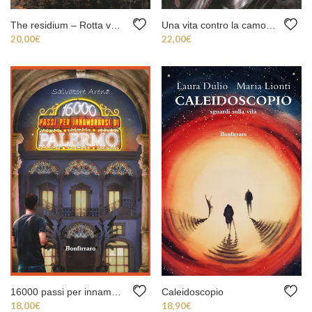
The residium – Rotta verso Roma
Una vita contro la camorra
20,00
€
22,00
€
16000 passi per innamorarsi di Palermo
Caleidoscopio
18,00
€
18,90
€