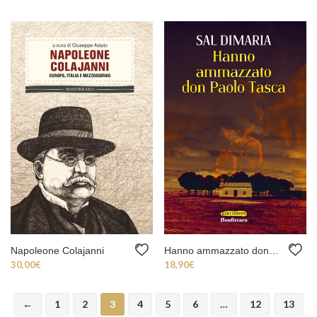
Napoleone Colajanni
Hanno ammazzato don Paolo Tasca
30,00
€
18,90
€
←
1
2
3
4
5
6
…
12
13