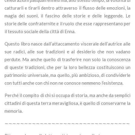
catturarli e tirarli dentro attraverso il flusso delle emozioni, la
magia dei suoni, il fascino delle storie e delle leggende. Le
storie delle confraternite e il ruolo che esse rappresentano per
il tessuto sociale della città di Enna.
Questo libro nasce dall’attaccamento viscerale dell’autrice alle
sue radici, alle sue tradizioni e al desiderio che non vadano
perdute. Ma anche quello di trasferire non solo la conoscenza
di queste tradizioni, che per la loro bellezza costituiscono un
patrimonio universale, ma quello, più ambizioso, di condividerle
con tutti anche con chi non ne conosce nemmeno l’esistenza.
Perché il compito di chi si occupa di storia, ma anche da semplici
cittadini di questa terra meravigliosa, è quello di conservarne la
memoria.
∼∼∼∼∼∼∼∼∼∼∼∼∼∼∼∼∼∼∼∼∼∼∼∼∼∼∼∼∼∼∼∼