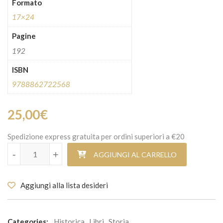
Formato
17×24
Pagine
192
ISBN
9788862722568
25,00
€
Spedizione express gratuita per ordini superiori a €20
L'ora degli incappucciati quantità
-
+
AGGIUNGI AL CARRELLO
Aggiungi alla lista desideri
Categories:
Historica
,
Libri
,
Storia