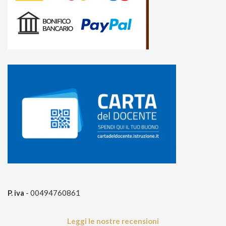
P. iva
- 00494760861
Leggi le nostre recensioni