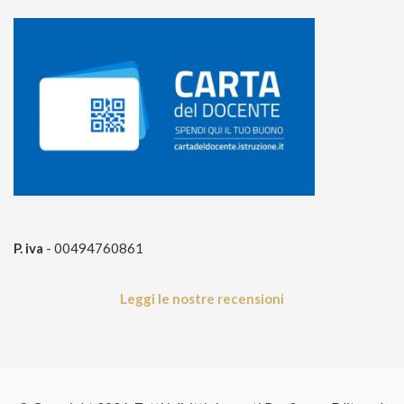
P. iva
- 00494760861
Leggi le nostre recensioni