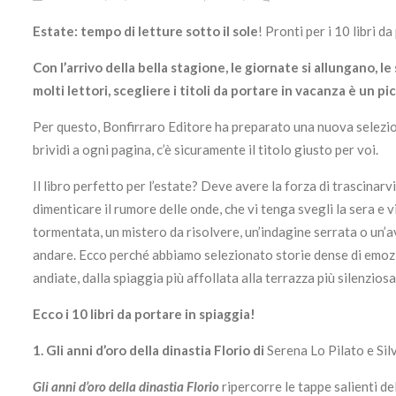
Estate: tempo di letture sotto il sole
! Pronti per i 10 libri d
Con l’arrivo della bella stagione, le giornate si allungano, le
molti lettori, scegliere i titoli da portare in vacanza è un
Per questo, Bonfirraro Editore ha preparato una nuova selezione
brividi a ogni pagina, c’è sicuramente il titolo giusto per voi.
Il libro perfetto per l’estate? Deve avere la forza di trascinarv
dimenticare il rumore delle onde, che vi tenga svegli la sera e v
tormentata, un mistero da risolvere, un’indagine serrata o un’av
andare. Ecco perché abbiamo selezionato storie dense di emoz
andiate, dalla spiaggia più affollata alla terrazza più silenziosa
Ecco i 10 libri da portare in spiaggia!
1.
Gli anni d’oro della dinastia Florio di
Serena Lo Pilato e Sil
Gli anni d’oro della dinastia Florio
ripercorre le tappe salienti del