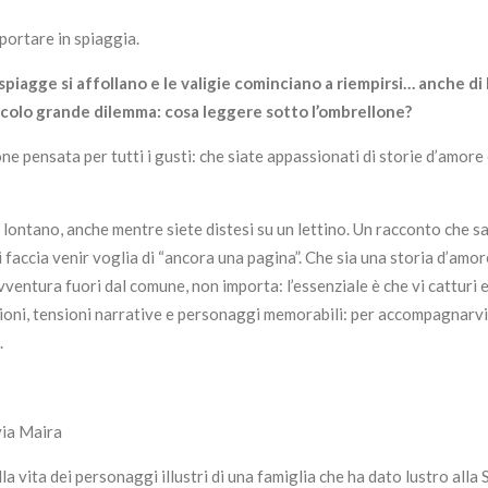
a portare in spiaggia.
 spiagge si affollano e le valigie cominciano a riempirsi… anche di l
 piccolo grande dilemma: cosa leggere sotto l’ombrellone?
 pensata per tutti i gusti: che siate appassionati di storie d’amore o
i lontano, anche mentre siete distesi su un lettino. Un racconto che s
i faccia venir voglia di “ancora una pagina”. Che sia una storia d’amor
ventura fuori dal comune, non importa: l’essenziale è che vi catturi e
ioni, tensioni narrative e personaggi memorabili: per accompagnarv
.
via Maira
la vita dei personaggi illustri di una famiglia che ha dato lustro alla Si