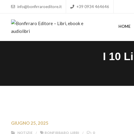
info@bonfirraroeditore.it
+39 0934 464646
HOME
HOME
I 10 L
GIUGNO 25, 2025
NOTIZIE
BONFIRRARO
,
LIBRI
0