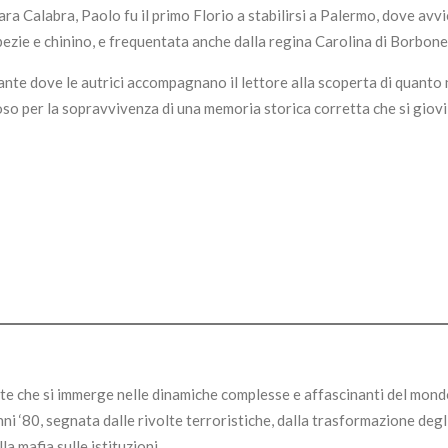
a Calabra, Paolo fu il primo Florio a stabilirsi a Palermo, dove avv
spezie e chinino, e frequentata anche dalla regina Carolina di Borbone
nante dove le autrici accompagnano il lettore alla scoperta di quanto
o per la sopravvivenza di una memoria storica corretta che si giovi
te che si immerge nelle dinamiche complesse e affascinanti del mond
anni ‘80, segnata dalle rivolte terroristiche, dalla trasformazione degl
a mafia sulle istituzioni.