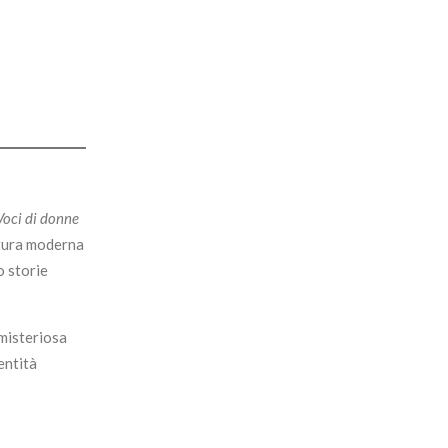
Voci di donne
atura moderna
o storie
 misteriosa
dentità