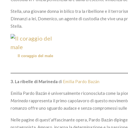
Stella, una giovane donna in bilico tra la ribellione e il terro
Dinnanzi a lei, Domenico, un agente di custodia che vive una pr
Stella.
Il coraggio del male
3.
La ribelle di Marineda
di
Emilia Pardo Bazán
Emilia Pardo Bazán è universalmente riconosciuta come la pioni
Marineda
rappresenta il primo capolavoro di questo movimento 
romanzo offre uno sguardo audace e senza compromessi sulle d
Nelle pagine di quest’affascinante opera, Pardo Bazán dipinge 
protagonista, Amparo, incarna la determinazione e la passione d