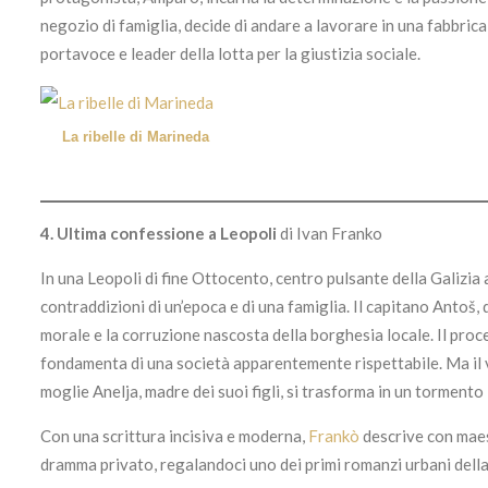
negozio di famiglia, decide di andare a lavorare in una fabbric
portavoce e leader della lotta per la giustizia sociale.
La ribelle di Marineda
4.
Ultima confessione a Leopoli
di Ivan Franko
In una Leopoli di fine Ottocento, centro pulsante della Galizia
contraddizioni di un’epoca e di una famiglia. Il capitano Antoš, 
morale e la corruzione nascosta della borghesia locale. Il proc
fondamenta di una società apparentemente rispettabile. Ma il 
moglie Anelja, madre dei suoi figli, si trasforma in un tormento 
Con una scrittura incisiva e moderna,
Frankò
descrive con maest
dramma privato, regalandoci uno dei primi romanzi urbani della