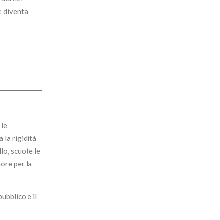
e diventa
 le
 la rigidità
lo, scuote le
ore per la
ubblico e il