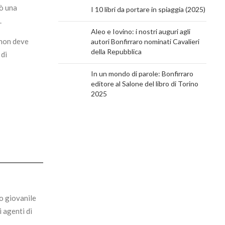
iò una
I 10 libri da portare in spiaggia (2025)
.
Aleo e Iovino: i nostri auguri agli
 non deve
autori Bonfirraro nominati Cavalieri
della Repubblica
 di
In un mondo di parole: Bonfirraro
editore al Salone del libro di Torino
2025
o giovanile
i agenti di