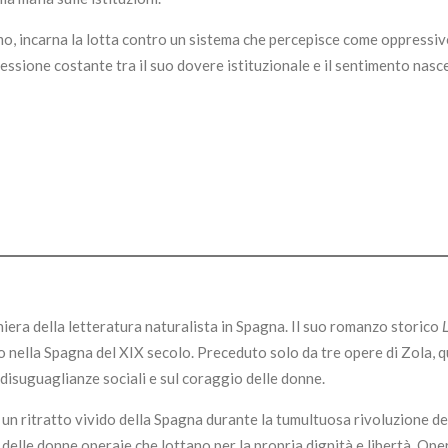
rismo, incarna la lotta contro un sistema che percepisce come oppressiv
essione costante tra il suo dovere istituzionale e il sentimento nasc
era della letteratura naturalista in Spagna. Il suo romanzo storico
L
nella Spagna del XIX secolo. Preceduto solo da tre opere di Zola, 
isuguaglianze sociali e sul coraggio delle donne.
un ritratto vivido della Spagna durante la tumultuosa rivoluzione de
elle donne operaie che lottano per la propria dignità e libertà. Ope