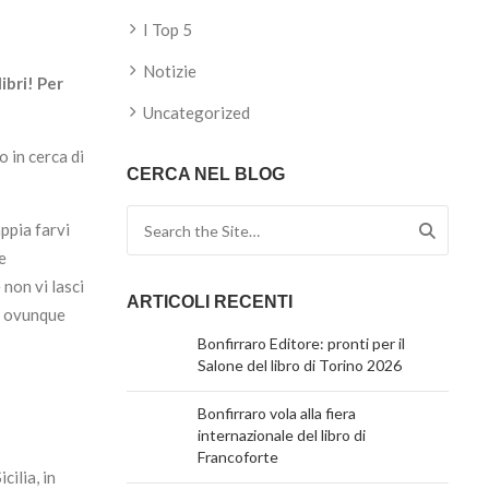
I Top 5
Notizie
ibri! Per
Uncategorized
 in cerca di
CERCA NEL BLOG
Search for:
appia farvi
e
 non vi lasci
ARTICOLI RECENTI
i ovunque
Bonfirraro Editore: pronti per il
Salone del libro di Torino 2026
Bonfirraro vola alla fiera
internazionale del libro di
Francoforte
cilia, in