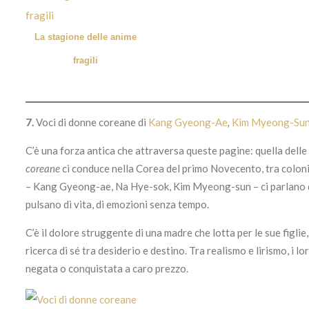
La stagione delle anime
fragili
7.
Voci di donne coreane di
Kang Gyeong-Ae
,
Kim Myeong-Su
C’è una forza antica che attraversa queste pagine: quella delle 
coreane
ci conduce nella Corea del primo Novecento, tra coloni
– Kang Gyeong-ae, Na Hye-sok, Kim Myeong-sun – ci parlano da 
pulsano di vita, di emozioni senza tempo.
C’è il dolore struggente di una madre che lotta per le sue figlie
ricerca di sé tra desiderio e destino. Tra realismo e lirismo, i l
negata o conquistata a caro prezzo.