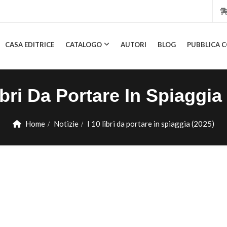
CASA EDITRICE
CATALOGO
AUTORI
BLOG
PUBBLICA C
CASA EDITRICE
CATALOGO
AUTORI
BLOG
PUBBL
ibri Da Portare In Spiaggia
Home
Notizie
I 10 libri da portare in spiaggia (2025)