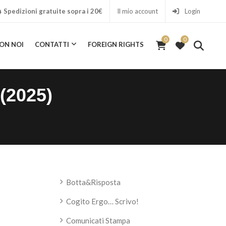
Spedizioni gratuite sopra i 20€
Il mio account
Login
0
0
0
ON NOI
CONTATTI
FOREIGN RIGHTS
ICA CON NOI
CONTATTI
FOREIGN RIGHTS
 (2025)
Botta&Risposta
Cogito Ergo… Scrivo!
Comunicati Stampa