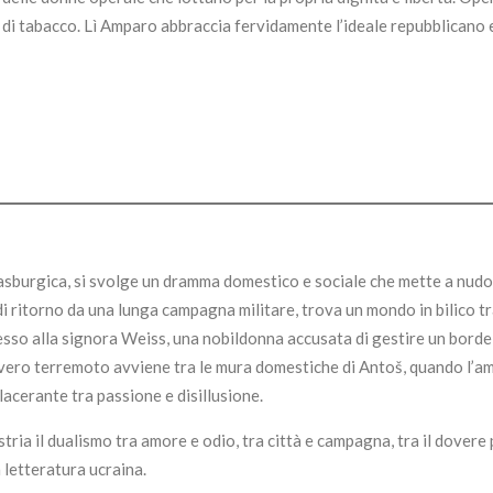
a di tabacco. Lì Amparo abbraccia fervidamente l’ideale repubblicano 
 asburgica, si svolge un dramma domestico e sociale che mette a nudo
di ritorno da una lunga campagna militare, trova un mondo in bilico tra
esso alla signora Weiss, una nobildonna accusata di gestire un bordel
vero terremoto avviene tra le mura domestiche di Antoš, quando l’am
lacerante tra passione e disillusione.
ria il dualismo tra amore e odio, tra città e campagna, tra il dovere p
 letteratura ucraina.