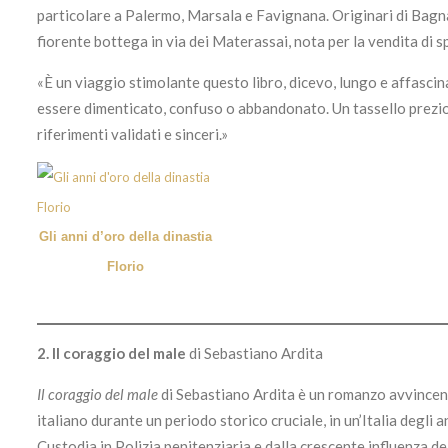
particolare a Palermo, Marsala e Favignana. Originari di Bagnar
fiorente bottega in via dei Materassai, nota per la vendita di 
«È un viaggio stimolante questo libro, dicevo, lungo e affasci
essere dimenticato, confuso o abbandonato. Un tassello prezios
riferimenti validati e sinceri.»
Gli anni d’oro della dinastia
Florio
2.
Il coraggio del male
di Sebastiano Ardita
Il coraggio del male
di Sebastiano Ardita è un romanzo avvincen
italiano durante un periodo storico cruciale, in un’Italia degli 
Custodia in Polizia penitenziaria e dalla crescente influenza dell