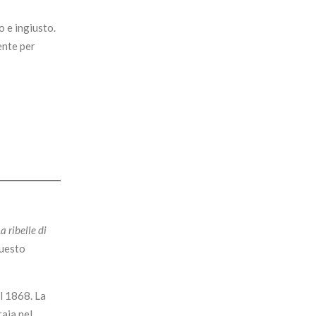
o e ingiusto.
ente per
a ribelle di
questo
l 1868. La
raia nel