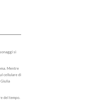
rsonaggi si
coma. Mentre
ul cellulare di
 Giulia
re del tempo.