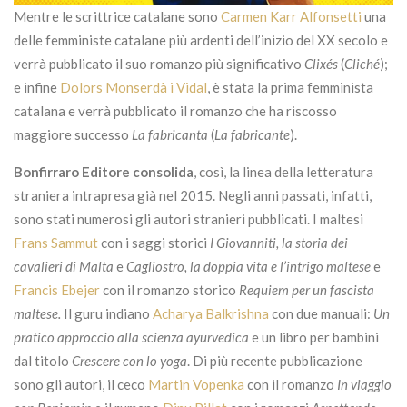
Mentre le scrittrice catalane sono
Carmen Karr Alfonsetti
una
delle femministe catalane più ardenti dell’inizio del XX secolo e
verrà pubblicato il suo romanzo più significativo
Clixés
(
Cliché
);
e infine
Dolors Monserdà i Vidal
, è stata la prima femminista
catalana e verrà pubblicato il romanzo che ha riscosso
maggiore successo
La fabricanta
(
La fabricante
).
Bonfirraro Editore consolida
, così, la linea della letteratura
straniera intrapresa già nel 2015. Negli anni passati, infatti,
sono stati numerosi gli autori stranieri pubblicati. I maltesi
Frans Sammut
con i saggi storici
I Giovanniti, la storia dei
cavalieri di Malta
e
Cagliostro, la doppia vita e l’intrigo maltese
e
Francis Ebejer
con il romanzo storico
Requiem per un fascista
maltese.
Il guru indiano
Acharya Balkrishna
con due manuali:
Un
pratico approccio alla scienza ayurvedica
e un libro per bambini
dal titolo
Crescere con lo yoga
. Di più recente pubblicazione
sono gli autori, il ceco
Martin Vopenka
con il romanzo
In viaggio