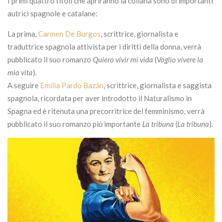
I primi quattro titoli che apriranno la collana sono di importanti
autrici spagnole e catalane:
La prima,
Carmen De Burgos
, scrittrice, giornalista e
traduttrice spagnola attivista per i diritti della donna, verrà
pubblicato il suo romanzo
Quiero vivir mi vida
(
Voglio vivere la
mia vita
).
A seguire
Emilia Pardo Bazán
, scrittrice, giornalista e saggista
spagnola, ricordata per aver introdotto il Naturalismo in
Spagna ed è ritenuta una precorritrice del femminismo, verrà
pubblicato il suo romanzo più importante
La tribuna
(
La tribuna
).