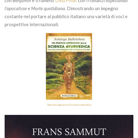
con Benjamin
e il rumeno
Dinu Pillat
con i romanzi
Aspettando
l’apocalisse
e
Morte quotidiana.
Dimostrando un impegno
costante nel portare al pubblico italiano una varietà di voci e
prospettive internazionali.
Un pratico approccio alla scienza ayurvedica