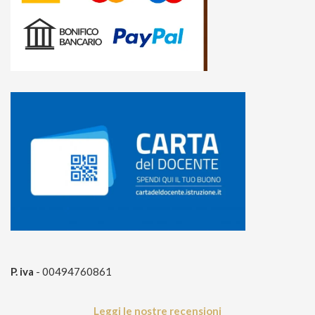
P. iva
- 00494760861
Leggi le nostre recensioni