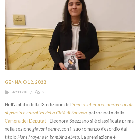
GENNAIO 12, 2022
NOTIZIE
0
Nell’ambito della IX edizione del
Premio letterario internazionale
di poesia e narrativa della Città di Sarzana
,
patrocinato dalla
Camera dei Deputati
, Eleonora Spezzano si è classificata prima
nella sezione
giovani penne
, con il suo romanzo d’esordio dal
titolo
Hans Mayer e la bambina ebrea.
La premiazione è