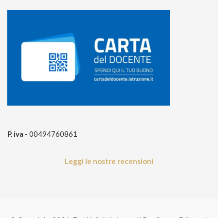
P. iva
- 00494760861
Leggi le nostre recensioni