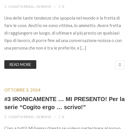
COGITO ERGO... SCRIVO!
0
Una delle tante tendenze che spopola nel mondo è la fretta di
fare le cose. Anch’io ne sono vittima, lo ammetto. Avere fretta
di raggiungere un luogo, di ultimare al più presto un qualsiasi
tipo di lavoro, di porre fine ad una conversazione noiosa o con
una persona che non è tra le preferite, e […]
READ MORE
OTTOBRE 3, 2014
#3 IRONICAMENTE … MI PRESENTO! Per la
serie “Cogito ergo … scrivo!”
COGITO ERGO... SCRIVO!
0
Ciao a tutti! Mi hanno chiesto se volevo partecipare al nuovo