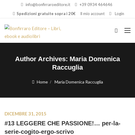
info@bonfirraroeditore.it
+39 0934 464646
Spedizioni gratuite sopra i 20€
Il mio account
Login
Author Archives:
Maria Domenica
Raccuglia
Home
Maria Domenica Raccuglia
DICEMBRE 31, 2015
#13 LEGGERE CHE PASSIONE!… per-la-
serie-cogito-ergo-scrivo