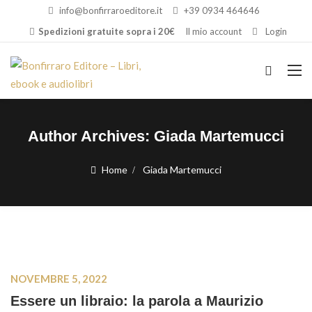
info@bonfirraroeditore.it
+39 0934 464646
Spedizioni gratuite sopra i 20€
Il mio account
Login
Author Archives:
Giada Martemucci
Home
Giada Martemucci
NOVEMBRE 5, 2022
Essere un libraio: la parola a Maurizio