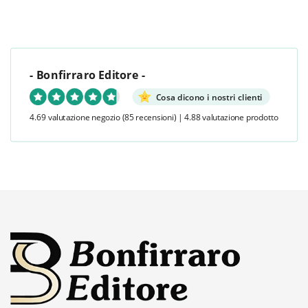
- Bonfirraro Editore -
Cosa dicono i nostri clienti
4.69 valutazione negozio
(85 recensioni)
|
4.88 valutazione prodotto