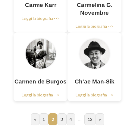
Carme Karr
Carmelina G.
Novembre
Leggi la biografia -->
Leggi la biografia -->
Carmen de Burgos
Ch'ae Man-Sik
Leggi la biografia -->
Leggi la biografia -->
…
«
1
2
3
4
12
»