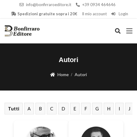
info@bonfirraroeditore.it
+39 0934 464646
Spedizioni gratuite sopra i 20€
Il mio account
Login
Autori
Home
Autori
Tutti
A
B
C
D
E
F
G
H
I
J