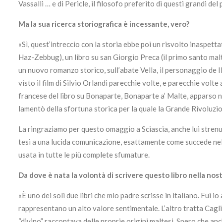
Vassalli … e di Pericle, il filosofo preferito di questi grandi del
Ma la sua ricerca storiografica è incessante, vero?
«Sì, quest’intreccio con la storia ebbe poi un risvolto inaspettat
Haz-Zebbug), un libro su san Giorgio Preca (il primo santo malte
un nuovo romanzo storico, sull’abate Vella, il personaggio de Il
visto il film di Silvio Orlandi parecchie volte, e parecchie volt
francese del libro su Bonaparte, Bonaparte a’ Malte, apparso n
lamentò della sfortuna storica per la quale la Grande Rivoluzio
La ringraziamo per questo omaggio a Sciascia, anche lui strenuo 
tesi a una lucida comunicazione, esattamente come succede nello
usata in tutte le più complete sfumature.
Da dove è nata la volontà di scrivere questo libro nella nos
«È uno dei soli due libri che mio padre scrisse in italiano. Fui i
rappresentano un alto valore sentimentale. L’altro tratta Cagli
“divino” raccontava delle proprie origini maltesi. Spero che anc