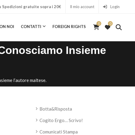
Spedizioni gratuite sopra i 20€
Il mio account
Login
0
0
ON NOI
CONTATTI
FOREIGN RIGHTS
0
. Conosciamo Insieme
nsieme l’autore maltese.
Botta&Risposta
Cogito Ergo… Scrivo!
Comunicati Stampa