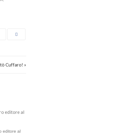
otò Cuffaro! »
o editore al