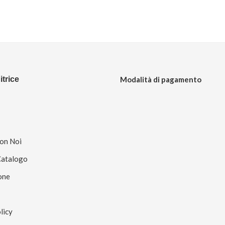
trice
Modalità di pagamento
Con Noi
Catalogo
one
licy