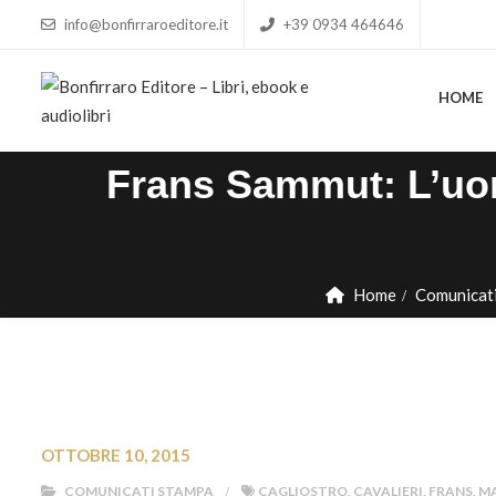
info@bonfirraroeditore.it
+39 0934 464646
HOME
Frans Sammut: L’uom
Home
Comunicat
OTTOBRE 10, 2015
COMUNICATI STAMPA
CAGLIOSTRO
,
CAVALIERI
,
FRANS
,
M