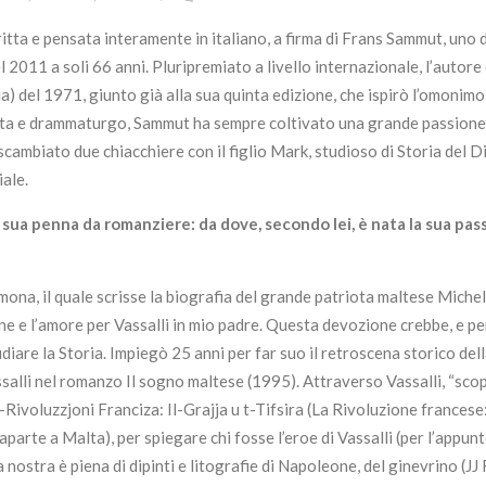
itta e pensata interamente in italiano, a firma di Frans Sammut, uno d
2011 a soli 66 anni. Pluripremiato a livello internazionale, l’autore
a) del 1971, giunto già alla sua quinta edizione, che ispirò l’omonimo 
ista e drammaturgo, Sammut ha sempre coltivato una grande passione 
ambiato due chiacchiere con il figlio Mark, studioso di Storia del Di
ale.
a sua penna da romanziere: da dove, secondo lei, è nata la sua pas
na, il quale scrisse la biografia del grande patriota maltese Miche
ne e l’amore per Vassalli in mio padre. Questa devozione crebbe, e pe
iare la Storia. Impiegò 25 anni per far suo il retroscena storico dell
assalli nel romanzo Il sogno maltese (1995). Attraverso Vassalli, “scopr
r-Rivoluzzjoni Franciza: Il-Grajja u t-Tifsira (La Rivoluzione francese: 
aparte a Malta), per spiegare chi fosse l’eroe di Vassalli (per l’appun
nostra è piena di dipinti e litografie di Napoleone, del ginevrino (JJ