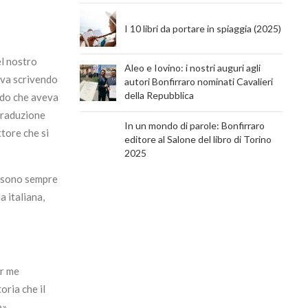
I 10 libri da portare in spiaggia (2025)
el nostro
Aleo e Iovino: i nostri auguri agli
tava scrivendo
autori Bonfirraro nominati Cavalieri
della Repubblica
ordo che aveva
 traduzione
In un mondo di parole: Bonfirraro
tore che si
editore al Salone del libro di Torino
2025
vo sono sempre
a italiana,
er me
oria che il
».