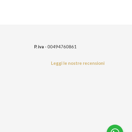
P. iva
- 00494760861
Leggi le nostre recensioni