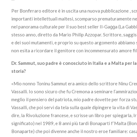
Per Bonfirraro editore è in uscita una nuova pubblicazione , scr
importanti intellettuali maltesi, scomparso prematuramente nel 
nel panorama culturale per il suo best seller Il-Gaġġa (La Gabbi
stesso anno, diretto da Mario Philip Azzopar. Scrittore, sagg
e dei suoi mutamenti, e proprio su questo argomento abbiamo sc
non esita a ricordare il genitore con incommensurato amore fili
Dr. Sammut, suo padre è conosciuto in Italia e a Malta per l
storia?
«Mio nonno Toninu Sammut era amico dello scrittore Ninu Cremo
Vassalli. Io sono sicuro che fu Cremona a seminare l’ammirazio
meglio il pensiero del patriota, mio padre dovette per forza stud
Vassalli, che poi servì da tela sulla quale dipingere la vita di V
dire, la Rivoluzione francese, e scrisse un libro per spiegarla, I
significato) nel 1989, e 8 anni più tardi Bonaparti f’Malta (Bon
Bonaparte) che poi divenne anche il nostro eroe familiare: casa 