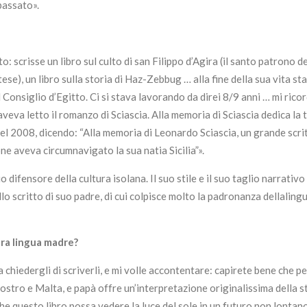
 passato».
o: scrisse un libro sul culto di san Filippo d’Agira (il santo patrono d
se), un libro sulla storia di Haz-Zebbug … alla fine della sua vita s
 Consiglio d’Egitto. Ci si stava lavorando da direi 8/9 anni … mi ric
e aveva letto il romanzo di Sciascia. Alla memoria di Sciascia dedica la
el 2008, dicendo: “Alla memoria di Leonardo Sciascia, un grande scrit
ne aveva circumnavigato la sua natia Sicilia”».
difensore della cultura isolana. Il suo stile e il suo taglio narrati
 scritto di suo padre, di cui colpisce molto la padronanza dellalingu
tra lingua madre?
o a chiedergli di scriverli, e mi volle accontentare: capirete bene che p
ostro e Malta, e papà offre un’interpretazione originalissima della st
he questo libro possa vedere la luce del sole in un futuro non lontano