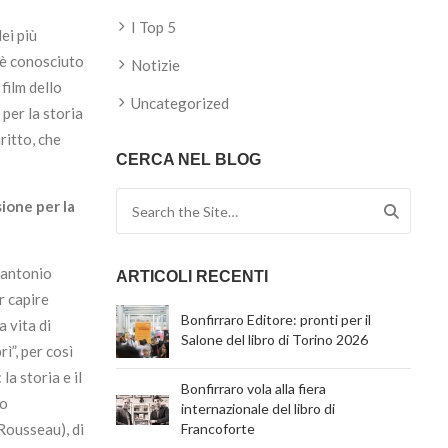
I Top 5
ei più
 è conosciuto
Notizie
film dello
Uncategorized
per la storia
ritto, che
CERCA NEL BLOG
Search for:
sione per la
lantonio
ARTICOLI RECENTI
r capire
Bonfirraro Editore: pronti per il
a vita di
Salone del libro di Torino 2026
ì”, per così
la storia e il
Bonfirraro vola alla fiera
to
internazionale del libro di
 Rousseau), di
Francoforte