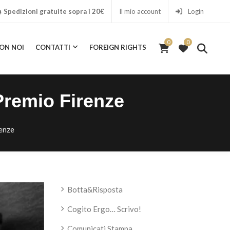
Spedizioni gratuite sopra i 20€
Il mio account
Login
0
0
ON NOI
CONTATTI
FOREIGN RIGHTS
0
ICA CON NOI
CONTATTI
FOREIGN RIGHTS
Premio Firenze
renze
Botta&Risposta
Cogito Ergo… Scrivo!
Comunicati Stampa