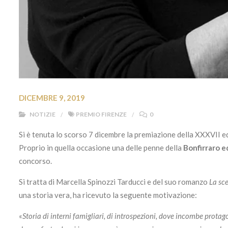
DICEMBRE 9, 2019
NOTIZIE
PREMIO FIRENZE
0
Si è tenuta lo scorso 7 dicembre la premiazione della XXXVII e
Proprio in quella occasione una delle penne della
Bonfirraro e
concorso.
Si tratta di Marcella Spinozzi Tarducci e del suo romanzo
La sce
una storia vera, ha ricevuto la seguente motivazione:
«
Storia di interni famigliari, di introspezioni, dove incombe prota