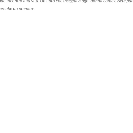
ndo incontro alla vita. Un libro che insegna a ogni donna come essere pa
iterebbe un premio
».