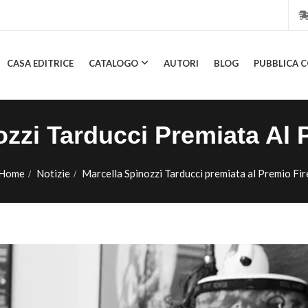
CASA EDITRICE
CATALOGO
AUTORI
BLOG
PUBBLICA C
CASA EDITRICE
CATALOGO
AUTORI
BLOG
PUBBL
ozzi Tarducci Premiata Al 
Home
Notizie
Marcella Spinozzi Tarducci premiata al Premio Fi