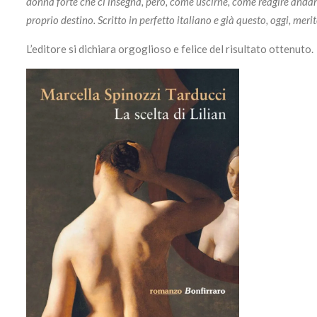
donna forte che ci insegna, però, come uscirne, come reagire anda
proprio destino. Scritto in perfetto italiano e già questo, oggi, mer
L’editore si dichiara orgoglioso e felice del risultato ottenuto.