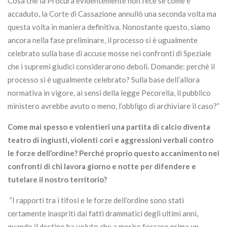
Cosa che la Procura evidentemente non fece se come è
accaduto, la Corte di Cassazione annullò una seconda volta ma
questa volta in maniera definitiva. Nonostante questo, siamo
ancora nella fase preliminare, il processo si è ugualmente
celebrato sulla base di accuse mosse nei confronti di Speziale
che i supremi giudici considerarono deboli. Domande: perchè il
processo si è ugualmente celebrato? Sulla base dell’allora
normativa in vigore, ai sensi della legge Pecorella, il pubblico
ministero avrebbe avuto o meno, l’obbligo di archiviare il caso?”
Come mai spesso e volentieri una partita di calcio diventa
teatro di ingiusti, violenti cori e aggressioni verbali contro
le forze dell’ordine? Perché proprio questo accanimento nei
confronti di chi lavora giorno e notte per difendere e
tutelare il nostro territorio?
“I rapporti tra i tifosi e le forze dell’ordine sono stati
certamente inaspriti dai fatti drammatici degli ultimi anni,
quando il destino ha voluto che a morire fossero prima un