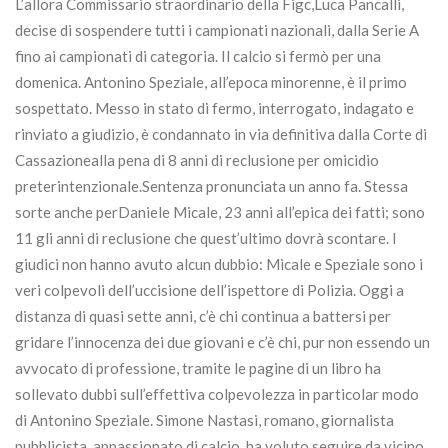
L’allora Commissario straordinario della Figc,Luca Pancalli,
decise di sospendere tutti i campionati nazionali, dalla Serie A
fino ai campionati di categoria. Il calcio si fermò per una
domenica. Antonino Speziale, all’epoca minorenne, è il primo
sospettato. Messo in stato di fermo, interrogato, indagato e
rinviato a giudizio, è condannato in via definitiva dalla Corte di
Cassazionealla pena di 8 anni di reclusione per omicidio
preterintenzionale.Sentenza pronunciata un anno fa. Stessa
sorte anche perDaniele Micale, 23 anni all’epica dei fatti; sono
11 gli anni di reclusione che quest’ultimo dovrà scontare. I
giudici non hanno avuto alcun dubbio: Micale e Speziale sono i
veri colpevoli dell’uccisione dell’ispettore di Polizia. Oggi a
distanza di quasi sette anni, c’è chi continua a battersi per
gridare l’innocenza dei due giovani e c’è chi, pur non essendo un
avvocato di professione, tramite le pagine di un libro ha
sollevato dubbi sull’effettiva colpevolezza in particolar modo
di Antonino Speziale. Simone Nastasi, romano, giornalista
pubblicista, appassionato di calcio, ha voluto seguire da vicino