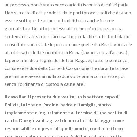
un processo, non è stato necessario il riscontro di cui lei parla.
Non si tratta di atti prodotti dalle parti processuali che devono
essere sottoposte ad un contraddittorio anche in sede
giornalistica. Un atto processuale come un’ordinanza o una
sentenza è tale sia per l’accusa che per la difesa. Le fonti da me
consultate sono state le perizie come quelle dei Ris (favorevole
alla difesa) o della Scientifica di Roma (favorevole all’accusa),
la perizia medico-legale del dottor Ragazzi, tutte le sentenze,
comprese le due della Corte di Cassazione che durante la fase
preliminare aveva annullato due volte prima con rinvio e poi
senza, l’ordinanza di custodia cautelare”.
Il caso Raciti presenta due verità: un ispettore capo di
Polizia, tutore dell’ordine, padre di famiglia, morto
tragicamente e ingiustamente al termine di una partita di
calcio. Due giovani ragazzi riconosciuti dalla legge come
responsabili e colpevoli di quella morte, condannati con
sentenza definitiva al carcere. A distanza di quasi sette