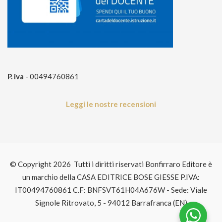
P. iva
- 00494760861
Leggi le nostre recensioni
© Copyright 2026 Tutti i diritti riservati Bonfirraro Editore è
un marchio della CASA EDITRICE BOSE GIESSE P.IVA:
IT00494760861 C.F: BNFSVT61H04A676W - Sede: Viale
Signole Ritrovato, 5 - 94012 Barrafranca (EN)