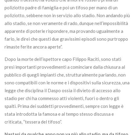
poliziotto padre di famiglia e poi un tifoso per mano di un
poliziotto, sebbene non in servizio allo stadio. Non andando più
allo stadio, se non veramente di rado, dunque nell’impossibilità
apparente di poterle rispondere, ma provando ugualmente a
farlo, le direi che questi due gravissimi episodi sono purtroppo
rimaste ferite ancora aperte”.
Dopo la morte dell’ispettore capo Filippo Raciti, sono stati
presi importanti provvedimenti a cominciare dalla chiusura al
pubblico di quegli impianti che, strutturalmente parlando, non
sono compatibili con le norme e i dispositivi sulla sicurezza, una
legge che disciplina il Daspo ossia il divieto di accesso allo
stadio per chi ha commesso atti violenti, fuori o dentro gli
spalti. Prima dei suddetti provvedimenti, sempre con legge è
stata introdotta la famosa e al tempo stesso discussa e
criticata, “tessera del tifoso”.
Nastasi da qualche anno non va più allo stadio, ma da tifoso