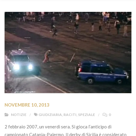
NOVEMBRE 10, 2013
NOTIZIE
GIUDIZIARIA
,
RACITI
,
SPEZIALE
0
2 febbraio 2007, un venerdì sera. Si gioca l’anticipo di
campionato Catania-Palermo. Il derby di Sicilia è considerato