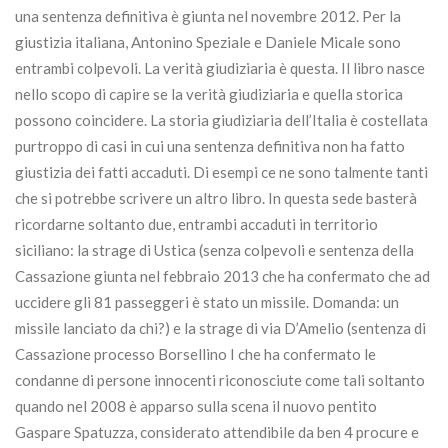
una sentenza definitiva è giunta nel novembre 2012. Per la
giustizia italiana, Antonino Speziale e Daniele Micale sono
entrambi colpevoli. La verità giudiziaria è questa. Il libro nasce
nello scopo di capire se la verità giudiziaria e quella storica
possono coincidere. La storia giudiziaria dell’Italia è costellata
purtroppo di casi in cui una sentenza definitiva non ha fatto
giustizia dei fatti accaduti. Di esempi ce ne sono talmente tanti
che si potrebbe scrivere un altro libro. In questa sede basterà
ricordarne soltanto due, entrambi accaduti in territorio
siciliano: la strage di Ustica (senza colpevoli e sentenza della
Cassazione giunta nel febbraio 2013 che ha confermato che ad
uccidere gli 81 passeggeri è stato un missile. Domanda: un
missile lanciato da chi?) e la strage di via D’Amelio (sentenza di
Cassazione processo Borsellino I che ha confermato le
condanne di persone innocenti riconosciute come tali soltanto
quando nel 2008 è apparso sulla scena il nuovo pentito
Gaspare Spatuzza, considerato attendibile da ben 4 procure e