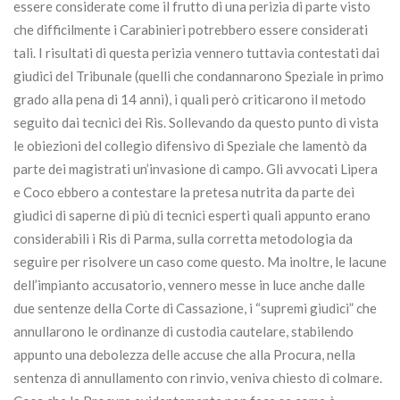
essere considerate come il frutto di una perizia di parte visto
che difficilmente i Carabinieri potrebbero essere considerati
tali. I risultati di questa perizia vennero tuttavia contestati dai
giudici del Tribunale (quelli che condannarono Speziale in primo
grado alla pena di 14 anni), i quali però criticarono il metodo
seguito dai tecnici dei Ris. Sollevando da questo punto di vista
le obiezioni del collegio difensivo di Speziale che lamentò da
parte dei magistrati un’invasione di campo. Gli avvocati Lipera
e Coco ebbero a contestare la pretesa nutrita da parte dei
giudici di saperne di più di tecnici esperti quali appunto erano
considerabili i Ris di Parma, sulla corretta metodologia da
seguire per risolvere un caso come questo. Ma inoltre, le lacune
dell’impianto accusatorio, vennero messe in luce anche dalle
due sentenze della Corte di Cassazione, i “supremi giudici” che
annullarono le ordinanze di custodia cautelare, stabilendo
appunto una debolezza delle accuse che alla Procura, nella
sentenza di annullamento con rinvio, veniva chiesto di colmare.