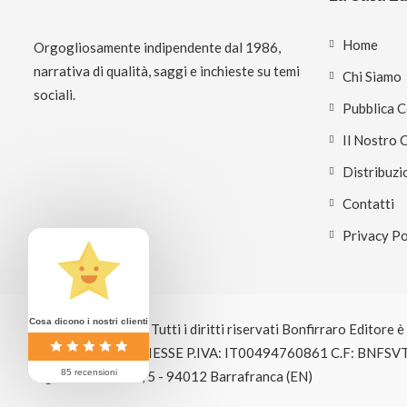
Home
Orgogliosamente indipendente dal 1986,
narrativa di qualità, saggi e inchieste su temi
Chi Siamo
sociali.
Pubblica 
Il Nostro 
Distribuzi
Contatti
Privacy Po
Cosa dicono i nostri clienti
© Copyright 2026 Tutti i diritti riservati Bonfirraro Editore 
EDITRICE BOSE GIESSE P.IVA: IT00494760861 C.F: BNFSV
85 recensioni
Signole Ritrovato, 5 - 94012 Barrafranca (EN)