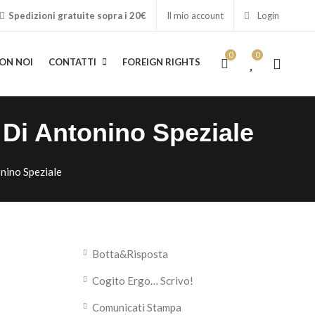
Spedizioni gratuite sopra i 20€
Il mio account
Login
0
0
ON NOI
CONTATTI
FOREIGN RIGHTS
a Di Antonino Speziale
tonino Speziale
Botta&Risposta
Cogito Ergo… Scrivo!
Comunicati Stampa