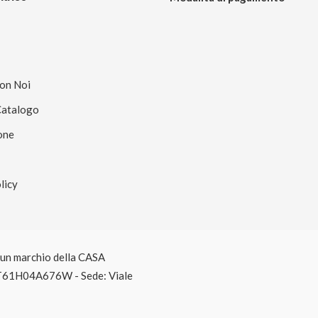
Con Noi
Catalogo
one
licy
è un marchio della CASA
T61H04A676W - Sede: Viale