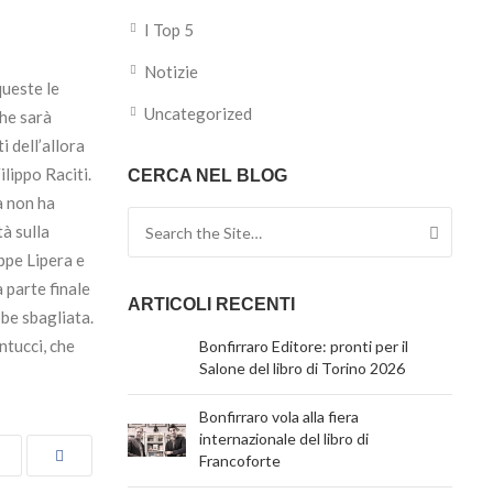
I Top 5
Notizie
queste le
Uncategorized
he sarà
i dell’allora
ilippo Raciti.
CERCA NEL BLOG
a non ha
Search for:
tà sulla
ppe Lipera e
a parte finale
ARTICOLI RECENTI
bbe sbagliata.
ntucci, che
Bonfirraro Editore: pronti per il
Salone del libro di Torino 2026
Bonfirraro vola alla fiera
internazionale del libro di
Francoforte