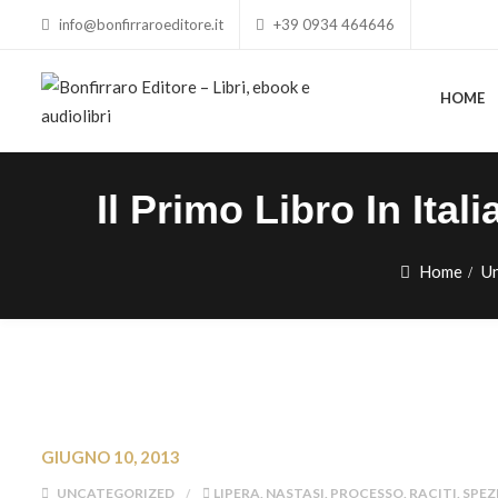
info@bonfirraroeditore.it
+39 0934 464646
HOME
Il Primo Libro In Ita
Home
U
GIUGNO 10, 2013
UNCATEGORIZED
LIPERA
,
NASTASI
,
PROCESSO
,
RACITI
,
SPEZ