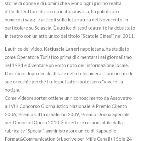
storie di donne e di uomini che vivono ogni giorno realtà
difficili. Dottore di ricerca in italianistica, ha pubblicato
numerosi saggi e articoli sulla letteratura del Novecento, in
particolare su Sciascia. È autrice di testi teatrali e ha debuttato
in teatro con un atto unico dal titolo “Scatole Cinesi”, nel 2011.
L’autrice del video.
Katiuscia Laneri
napoletana, ha studiato
come Operatore Turistico prima di cimentarsi nel giornalismo
nel 1994 e diventare un volto noto dell’informazione locale.
Dieci anni dopo decide di fare della telecamera i suoi occhi e le
sue orecchie perché i telespettatori potessero “vivere” la
notizia.
Come videoreporter ottiene un riconoscimento da Assovetro
all’VIII Concorso Giornalistico Nazionale, è Premio Cilento
2006; Premio Città di Salerno 2009; Premio Donna Speciale
per Donne all’Opera 2010. È direttore responsabile della
rubrica tv “Special”, amministratore unico di Kappaelle
Format&Communication Srl, scrive per Mille Canali (Il Sole 24