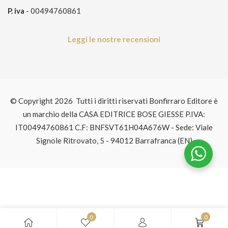
P. iva
- 00494760861
Leggi le nostre recensioni
© Copyright 2026 Tutti i diritti riservati Bonfirraro Editore è
un marchio della CASA EDITRICE BOSE GIESSE P.IVA:
IT00494760861 C.F: BNFSVT61H04A676W - Sede: Viale
Signole Ritrovato, 5 - 94012 Barrafranca (EN)
0
0