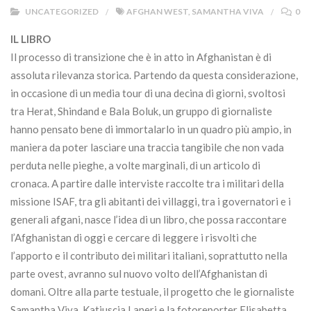
UNCATEGORIZED
AFGHAN WEST
,
SAMANTHA VIVA
0
IL LIBRO
Il processo di transizione che è in atto in Afghanistan è di
assoluta rilevanza storica. Partendo da questa considerazione,
in occasione di un media tour di una decina di giorni, svoltosi
tra Herat, Shindand e Bala Boluk, un gruppo di giornaliste
hanno pensato bene di immortalarlo in un quadro più ampio, in
maniera da poter lasciare una traccia tangibile che non vada
perduta nelle pieghe, a volte marginali, di un articolo di
cronaca. A partire dalle interviste raccolte tra i militari della
missione ISAF, tra gli abitanti dei villaggi, tra i governatori e i
generali afgani, nasce l’idea di un libro, che possa raccontare
l’Afghanistan di oggi e cercare di leggere i risvolti che
l’apporto e il contributo dei militari italiani, soprattutto nella
parte ovest, avranno sul nuovo volto dell’Afghanistan di
domani. Oltre alla parte testuale, il progetto che le giornaliste
Samantha Viva, Katiuscia Laneri e la fotoreporter Elisabetta