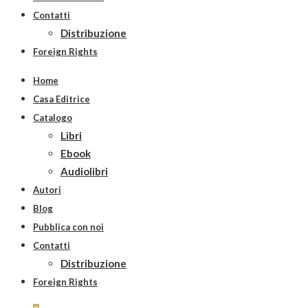
Contatti
Distribuzione
Foreign Rights
Home
Casa Editrice
Catalogo
Libri
Ebook
Audiolibri
Autori
Blog
Pubblica con noi
Contatti
Distribuzione
Foreign Rights