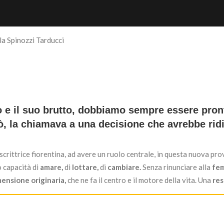
lla Spinozzi Tarducci
o e il suo brutto, dobbiamo sempre essere pron
rò, la chiamava a una decisione che avrebbe ri
 scrittrice fiorentina, ad avere un ruolo centrale, in questa nuova pr
o capacità di
amare,
di
lottare,
di
cambiare.
Senza rinunciare alla
fem
ensione originaria,
che ne fa il centro e il motore della vita. Una
res