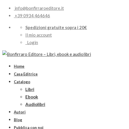
info@bonfirraroeditore.it
+39 0934 464646
Spedizioni gratuite sopra i 20€
Il mio account
Login
Home
Casa Editrice
Catalogo
Libri
Ebook
Audiolibri
Autori
Blog
Pubblica con noi