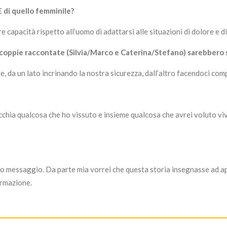
E di quello femminile?
pacità rispetto all’uomo di adattarsi alle situazioni di dolore e di p
le coppie raccontate (Silvia/Marco e Caterina/Stefano) sarebbero
 da un lato incrinando la nostra sicurezza, dall’altro facendoci com
ia qualcosa che ho vissuto e insieme qualcosa che avrei voluto viver
o messaggio. Da parte mia vorrei che questa storia insegnasse ad appr
ormazione.