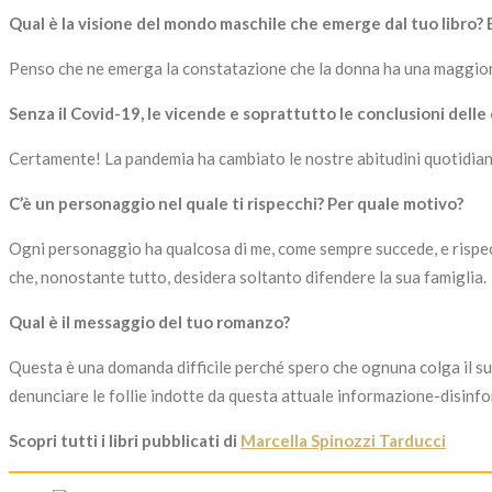
Qual è la visione del mondo maschile che emerge dal tuo libro? 
Penso che ne emerga la constatazione che la donna ha una maggiore ca
Senza il Covid-19, le vicende e soprattutto le conclusioni del
Certamente! La pandemia ha cambiato le nostre abitudini quotidiane,
C’è un personaggio nel quale ti rispecchi? Per quale motivo?
Ogni personaggio ha qualcosa di me, come sempre succede, e rispecch
che, nonostante tutto, desidera soltanto difendere la sua famiglia.
Qual è il messaggio del tuo romanzo?
Questa è una domanda difficile perché spero che ognuna colga il su
denunciare le follie indotte da questa attuale informazione-disinf
Scopri tutti i libri pubblicati di
Marcella Spinozzi Tarducci