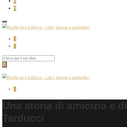
0
0
0
0
Search
for:
0
Una storia di amicizia e d
Tarducci