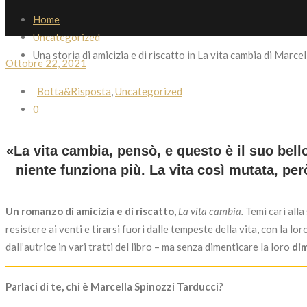
Home
Uncategorized
Una storia di amicizia e di riscatto in La vita cambia di Marce
Ottobre 22, 2021
Botta&Risposta
,
Uncategorized
0
«La vita cambia, pensò, e questo è il suo bell
niente funziona più. La vita così mutata, pe
Un romanzo di amicizia e di riscatto,
La vita cambia.
Temi cari alla
resistere ai venti e tirarsi fuori dalle tempeste della vita, con la lor
dall’autrice in vari tratti del libro – ma senza dimenticare la loro
dim
Parlaci di te, chi è Marcella Spinozzi Tarducci
?