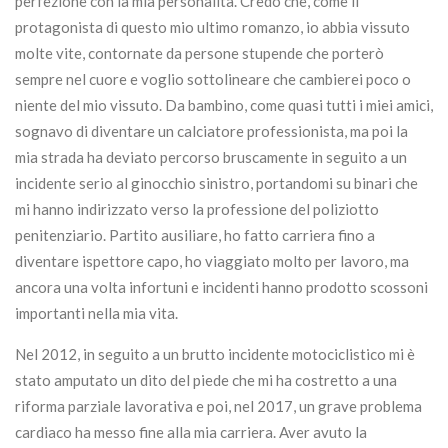
perfezione con la mia personalità. Credo che, come il
protagonista di questo mio ultimo romanzo, io abbia vissuto
molte vite, contornate da persone stupende che porterò
sempre nel cuore e voglio sottolineare che cambierei poco o
niente del mio vissuto. Da bambino, come quasi tutti i miei amici,
sognavo di diventare un calciatore professionista, ma poi la
mia strada ha deviato percorso bruscamente in seguito a un
incidente serio al ginocchio sinistro, portandomi su binari che
mi hanno indirizzato verso la professione del poliziotto
penitenziario. Partito ausiliare, ho fatto carriera fino a
diventare ispettore capo, ho viaggiato molto per lavoro, ma
ancora una volta infortuni e incidenti hanno prodotto scossoni
importanti nella mia vita.
Nel 2012, in seguito a un brutto incidente motociclistico mi è
stato amputato un dito del piede che mi ha costretto a una
riforma parziale lavorativa e poi, nel 2017, un grave problema
cardiaco ha messo fine alla mia carriera. Aver avuto la