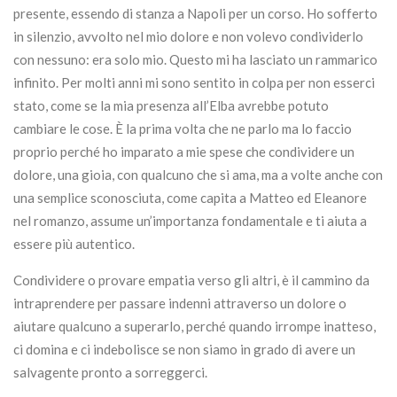
presente, essendo di stanza a Napoli per un corso. Ho sofferto
in silenzio, avvolto nel mio dolore e non volevo condividerlo
con nessuno: era solo mio. Questo mi ha lasciato un rammarico
infinito. Per molti anni mi sono sentito in colpa per non esserci
stato, come se la mia presenza all’Elba avrebbe potuto
cambiare le cose. È la prima volta che ne parlo ma lo faccio
proprio perché ho imparato a mie spese che condividere un
dolore, una gioia, con qualcuno che si ama, ma a volte anche con
una semplice sconosciuta, come capita a Matteo ed Eleanore
nel romanzo, assume un’importanza fondamentale e ti aiuta a
essere più autentico.
Condividere o provare empatia verso gli altri, è il cammino da
intraprendere per passare indenni attraverso un dolore o
aiutare qualcuno a superarlo, perché quando irrompe inatteso,
ci domina e ci indebolisce se non siamo in grado di avere un
salvagente pronto a sorreggerci.