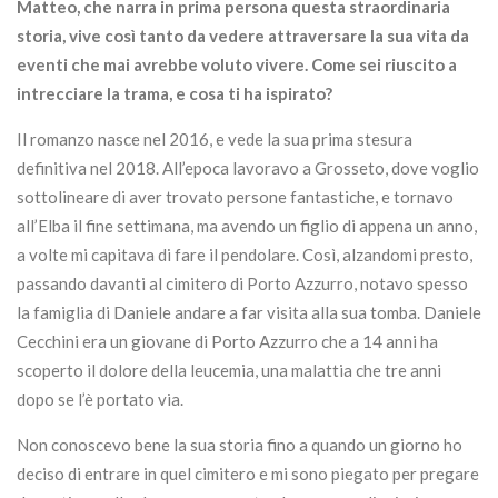
Matteo, che narra in prima persona questa straordinaria
storia, vive così tanto da vedere attraversare la sua vita da
eventi che mai avrebbe voluto vivere. Come sei riuscito a
intrecciare la trama, e cosa ti ha ispirato?
Il romanzo nasce nel 2016, e vede la sua prima stesura
definitiva nel 2018. All’epoca lavoravo a Grosseto, dove voglio
sottolineare di aver trovato persone fantastiche, e tornavo
all’Elba il fine settimana, ma avendo un figlio di appena un anno,
a volte mi capitava di fare il pendolare. Così, alzandomi presto,
passando davanti al cimitero di Porto Azzurro, notavo spesso
la famiglia di Daniele andare a far visita alla sua tomba. Daniele
Cecchini era un giovane di Porto Azzurro che a 14 anni ha
scoperto il dolore della leucemia, una malattia che tre anni
dopo se l’è portato via.
Non conoscevo bene la sua storia fino a quando un giorno ho
deciso di entrare in quel cimitero e mi sono piegato per pregare