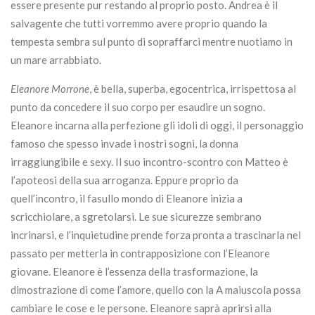
essere presente pur restando al proprio posto. Andrea è il
salvagente che tutti vorremmo avere proprio quando la
tempesta sembra sul punto di sopraffarci mentre nuotiamo in
un mare arrabbiato.
Eleanore Morrone
, è bella, superba, egocentrica, irrispettosa al
punto da concedere il suo corpo per esaudire un sogno.
Eleanore incarna alla perfezione gli idoli di oggi, il personaggio
famoso che spesso invade i nostri sogni, la donna
irraggiungibile e sexy. Il suo incontro-scontro con Matteo è
l’apoteosi della sua arroganza. Eppure proprio da
quell’incontro, il fasullo mondo di Eleanore inizia a
scricchiolare, a sgretolarsi. Le sue sicurezze sembrano
incrinarsi, e l’inquietudine prende forza pronta a trascinarla nel
passato per metterla in contrapposizione con l’Eleanore
giovane. Eleanore è l’essenza della trasformazione, la
dimostrazione di come l’amore, quello con la A maiuscola possa
cambiare le cose e le persone. Eleanore saprà aprirsi alla