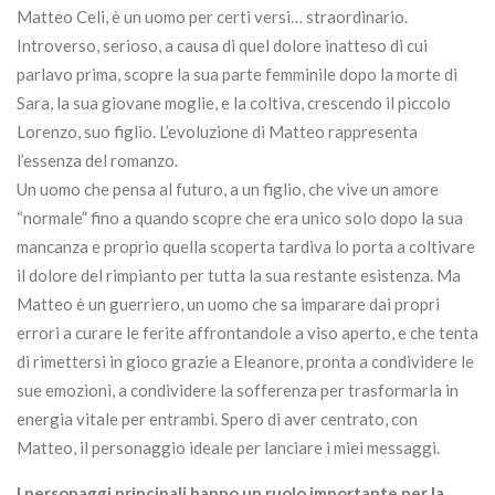
Matteo Celi, è un uomo per certi versi… straordinario.
Introverso, serioso, a causa di quel dolore inatteso di cui
parlavo prima, scopre la sua parte femminile dopo la morte di
Sara, la sua giovane moglie, e la coltiva, crescendo il piccolo
Lorenzo, suo figlio. L’evoluzione di Matteo rappresenta
l’essenza del romanzo.
Un uomo che pensa al futuro, a un figlio, che vive un amore
“normale” fino a quando scopre che era unico solo dopo la sua
mancanza e proprio quella scoperta tardiva lo porta a coltivare
il dolore del rimpianto per tutta la sua restante esistenza. Ma
Matteo è un guerriero, un uomo che sa imparare dai propri
errori a curare le ferite affrontandole a viso aperto, e che tenta
di rimettersi in gioco grazie a Eleanore, pronta a condividere le
sue emozioni, a condividere la sofferenza per trasformarla in
energia vitale per entrambi. Spero di aver centrato, con
Matteo, il personaggio ideale per lanciare i miei messaggi.
I personaggi principali
hanno un ruolo importante per la