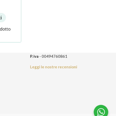
i
odotto
P. iva
- 00494760861
Leggi le nostre recensioni