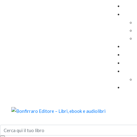
Search
for: