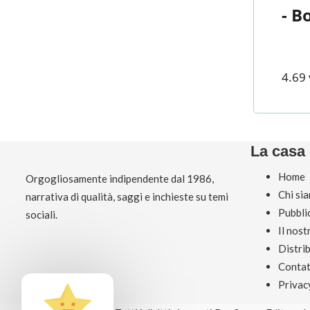
- B
4.69 
La casa 
Home
Orgogliosamente indipendente dal 1986,
Chi si
narrativa di qualità, saggi e inchieste su temi
Pubbli
sociali.
Il nos
Distri
Contat
Privac