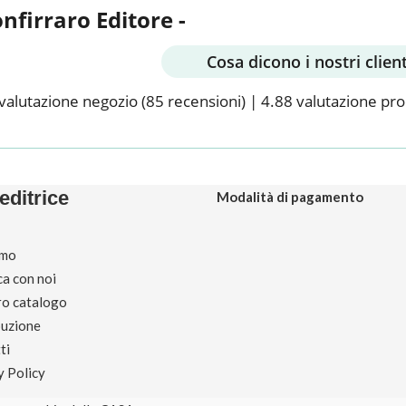
onfirraro Editore -
Cosa dicono i nostri client
valutazione negozio
(85 recensioni)
|
4.88 valutazione pr
editrice
Modalità di pagamento
amo
ca con noi
tro catalogo
buzione
ti
y Policy