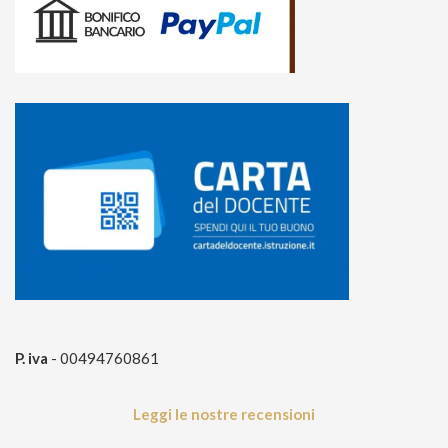
P. iva
- 00494760861
Leggi le nostre recensioni