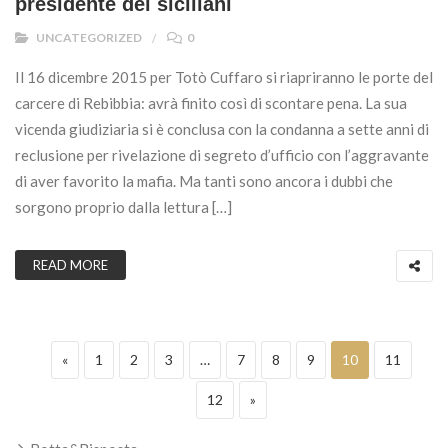
presidente dei siciliani
UNCATEGORIZED
0
Il 16 dicembre 2015 per Totò Cuffaro si riapriranno le porte del
carcere di Rebibbia: avrà finito così di scontare pena. La sua
vicenda giudiziaria si è conclusa con la condanna a sette anni di
reclusione per rivelazione di segreto d’ufficio con l’aggravante
di aver favorito la mafia. Ma tanti sono ancora i dubbi che
sorgono proprio dalla lettura […]
READ MORE
Paginazione degli articoli
Previous page
Page
Page
Page
Page
Page
Page
Page
Page
«
1
2
3
…
7
8
9
10
11
Page
Next page
12
»