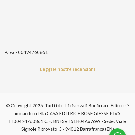
P. iva
- 00494760861
Leggi le nostre recensioni
© Copyright 2026 Tutti i diritti riservati Bonfirraro Editore è
un marchio della CASA EDITRICE BOSE GIESSE P.IVA:
IT00494760861 C.F: BNFSVT61H04A676W - Sede: Viale
Signole Ritrovato, 5 - 94012 Barrafranca (EN)