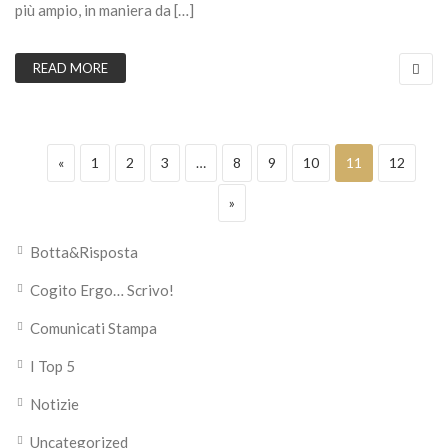
più ampio, in maniera da […]
READ MORE
Paginazione degli articoli
Previous page
Page
Page
Page
Page
Page
Page
Page
Page
«
1
2
3
…
8
9
10
11
12
Next page
»
Botta&Risposta
Cogito Ergo… Scrivo!
Comunicati Stampa
I Top 5
Notizie
Uncategorized