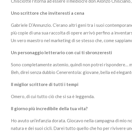
Chisciotte ritorna ad essere il mediocre don Alonzo Chisciano,
Uno scrittore che inviteresti a cena
Gabriele D’Annunzio. C’erano altri geni tra i suoi contemporane
più copie di una sua raccolta di opere arrivò perfino a inventa
Un vero maestro nel marketing di se stesso che, come sappiamo
Un personaggio letterario con cui ti sbronzeresti
Sono completamente astemio, quindi non potrei rispondere… ma 
Beh, direi senza dubbio Cenerentola: giovane, bella ed elegant
Il miglior scrittore di tutti i tempi
Omero, di cui tutto ciò che si sa è leggenda.
Il giorno più incredibile della tua vita?
Ho avuto un’infanzia dorata. Giocavo nella campagna di mio nonn
natura e dei suoi cicli. Darei tutto quello che ho per rivivere un