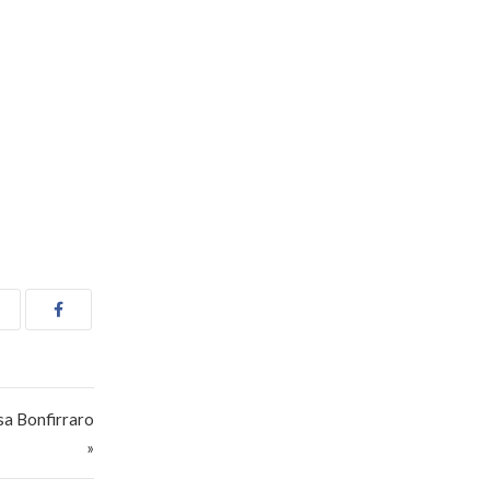
sa Bonfirraro
»