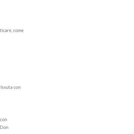
nticare, come
vissuta con
 con
o Don