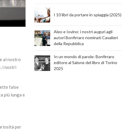
I 10 libri da portare in spiaggia (2025)
Aleo e Iovino: i nostri auguri agli
autori Bonfirraro nominati Cavalieri
della Repubblica
In un mondo di parole: Bonfirraro
e al nostro
editore al Salone del libro di Torino
 i nostri
2025
ette false
ta più lunga e
uriosità per