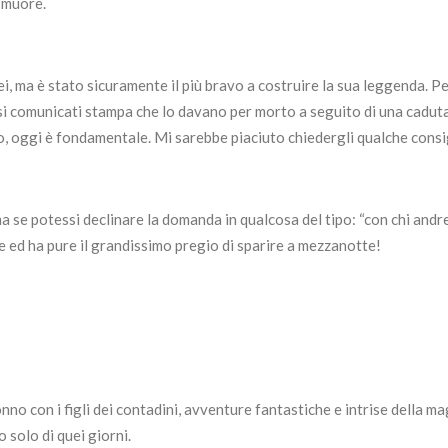
 muore.
i, ma è stato sicuramente il più bravo a costruire la sua leggenda. P
rsi comunicati stampa che lo davano per morto a seguito di una caduta
, oggi è fondamentale. Mi sarebbe piaciuto chiedergli qualche consi
se potessi declinare la domanda in qualcosa del tipo: “con chi andre
e ed ha pure il grandissimo pregio di sparire a mezzanotte!
o con i figli dei contadini, avventure fantastiche e intrise della ma
o solo di quei giorni.