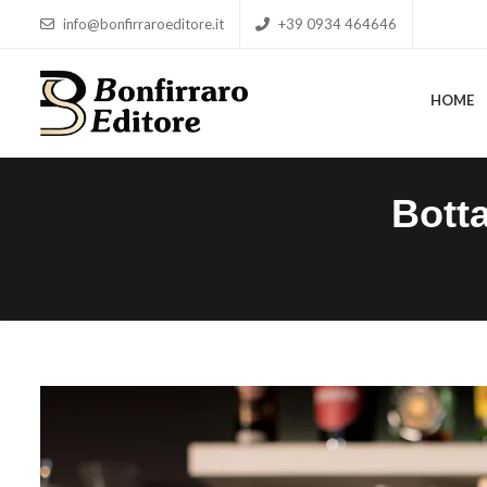
info@bonfirraroeditore.it
+39 0934 464646
HOME
HOME
Bott