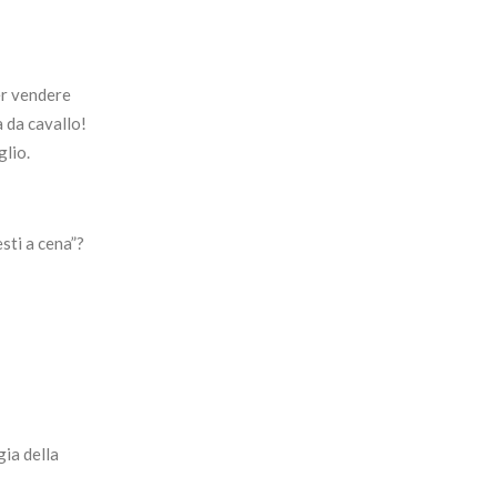
er vendere
 da cavallo!
glio.
sti a cena”?
gia della