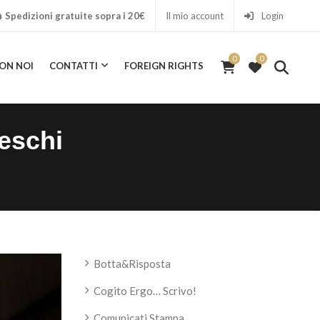
Spedizioni gratuite sopra i 20€
Il mio account
Login
0
0
ON NOI
CONTATTI
FOREIGN RIGHTS
0
ICA CON NOI
CONTATTI
FOREIGN RIGHTS
eschi
Botta&Risposta
Cogito Ergo… Scrivo!
Comunicati Stampa