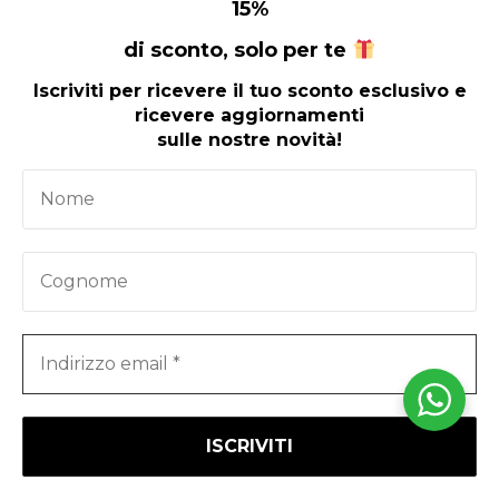
15
%
di sconto, solo per te
P. iva
- 00494760861
Iscriviti per ricevere il tuo sconto esclusivo e
ricevere aggiornamenti
s
u
lle nostre novità
!
Leggi le nostre recensioni
© Copyright 2026 Tutti i diritti riservati Bonfirraro Editore è
un marchio della CASA EDITRICE BOSE GIESSE P.IVA:
IT00494760861 C.F: BNFSVT61H04A676W - Sede: Viale
Signole Ritrovato, 5 - 94012 Barrafranca (EN)