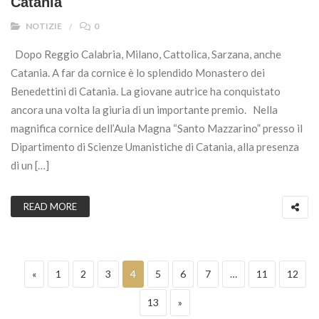
Catania
NOTIZIE
0
Dopo Reggio Calabria, Milano, Cattolica, Sarzana, anche
Catania. A far da cornice è lo splendido Monastero dei
Benedettini di Catania. La giovane autrice ha conquistato
ancora una volta la giuria di un importante premio. Nella
magnifica cornice dell’Aula Magna “Santo Mazzarino” presso il
Dipartimento di Scienze Umanistiche di Catania, alla presenza
di un […]
READ MORE
Paginazione degli articoli
Previous page
Page
Page
Page
Page
Page
Page
Page
Page
Page
«
1
2
3
4
5
6
7
…
11
12
Page
Next page
13
»